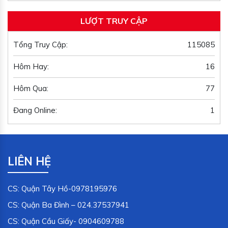
LƯỢT TRUY CẬP
Tổng Truy Cập:
115085
Hôm Hay:
16
Hôm Qua:
77
Đang Online:
1
LIÊN HỆ
CS: Quận Tây Hồ-0978195976
CS: Quận Ba Đình – 024.37537941
CS: Quận Cầu Giấy- 0904609788