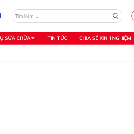
VỤ SỬA CHỮA
TIN TỨC
CHIA SẺ KINH NGHIỆM