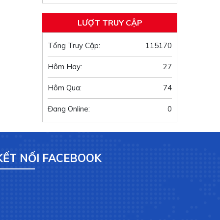
LƯỢT TRUY CẬP
Tổng Truy Cập:
115170
Hôm Hay:
27
Hôm Qua:
74
Đang Online:
0
KẾT NỐI FACEBOOK