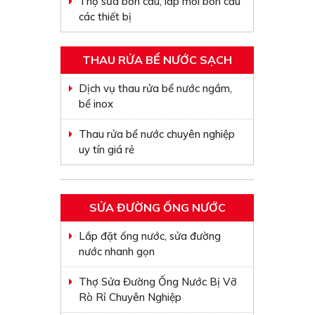
Thợ sửa bồn cầu, lắp mới bồn cầu
các thiết bị
THAU RỬA BỂ NƯỚC SẠCH
Dịch vụ thau rửa bể nước ngầm,
bể inox
Thau rửa bể nước chuyên nghiệp
uy tín giá rẻ
SỬA ĐƯỜNG ỐNG NƯỚC
Lắp đặt ống nước, sửa đường
nước nhanh gọn
Thợ Sửa Đường Ống Nước Bị Vỡ
Rò Rỉ Chuyên Nghiệp