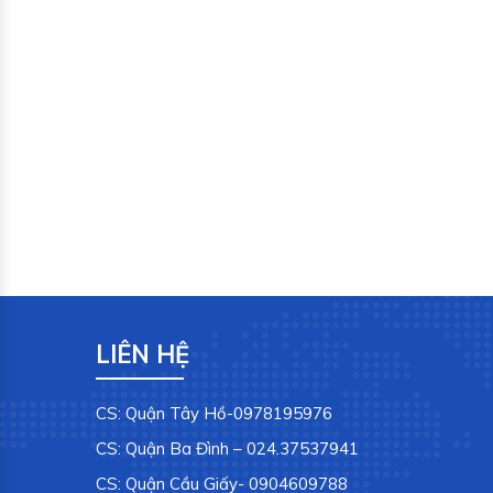
LIÊN HỆ
CS: Quận Tây Hồ-0978195976
CS: Quận Ba Đình – 024.37537941
CS: Quận Cầu Giấy- 0904609788