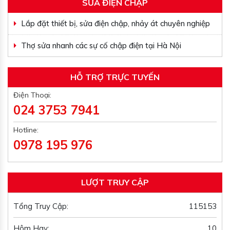
SỬA ĐIỆN CHẬP
Lắp đặt thiết bị, sửa điện chập, nhảy át chuyên nghiệp
Thợ sửa nhanh các sự cố chập điện tại Hà Nội
HỖ TRỢ TRỰC TUYẾN
Điện Thoại:
024 3753 7941
Hotline:
0978 195 976
LƯỢT TRUY CẬP
Tổng Truy Cập:
115153
Hôm Hay:
10