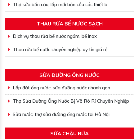
Thợ sửa bồn cầu, lắp mới bồn cầu các thiết bị
THAU RỬA BỂ NƯỚC SẠCH
Dịch vụ thau rửa bể nước ngầm, bể inox
Thau rửa bể nước chuyên nghiệp uy tín giá rẻ
SỬA ĐƯỜNG ỐNG NƯỚC
Lắp đặt ống nước, sửa đường nước nhanh gọn
Thợ Sửa Đường Ống Nước Bị Vỡ Rò Rỉ Chuyên Nghiệp
Sửa nước, thợ sửa đường ống nước tai Hà Nội
SỬA CHẬU RỬA