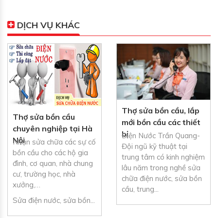
DỊCH VỤ KHÁC
Thợ sửa bồn cầu, lắp
Thợ sửa bồn cầu
mới bồn cầu các thiết
chuyên nghiệp tại Hà
bị
Điện Nước Trần Quang-
Nội
Nhận sửa chữa các sự cố
Đội ngũ kỹ thuật tại
bồn cầu cho các hộ gia
trung tâm có kinh nghiệm
đình, cơ quan, nhà chung
lâu năm trong nghề sửa
cư, trường học, nhà
chữa điện nước, sửa bồn
xưởng,…
cầu, trung...
Sửa điện nước, sửa bồn...