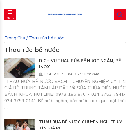
Menu
Trang Chủ
/
Thau rửa bể nước
Thau rửa bể nước
DỊCH VỤ THAU RỬA BỂ NƯỚC NGẦM, BỂ
INOX
04/05/2021
7673 lượt xem
THAU RỬA BỂ NƯỚC SẠCH - CHUYÊN NGHIỆP UY TÍN
GIÁ RẺ. TRUNG TÂM LẮP ĐẶT VÀ SỬA CHỮA ĐIỆN NƯỚC
BÁCH KHOA HOTLINE: 0978 195 976 - 024 3753 7941-
024 3759 0141 Bể nước ngầm, bồn nước inox qua một thời
…
THAU RỬA BỂ NƯỚC CHUYÊN NGHIỆP UY
TÍN GIÁ RẺ